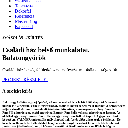
Szolgáltatások
Tapétázás
Dekorfal
Referencia
Master Blog
Kapcsolat
#MÁZOLÁS | #KÜLTÉR
Családi ház belső munkálatai,
Balatongyörök
Családi ház belső, felületképzési és festési munkálatait végeztük.
PROJEKT RÉSZLETEI
A projekt leírás
Balatongyörökön, egy új építésű, 90 m2-es családi ház belső felületképzési és festési
munkáját végeztük. Vakolt téglafalazat, monolit beton födém várt minket. A betonfödém
teljes csiszolását, majd annak előkészítését követően, a mennyezet 2 réteg Baumit
FinoFill glettréteget, majd egy réteg Baumit FinoBello vékony glettréteget kapott. Az
oldalfal egy réteg Baumit FinoFill-t és egy réteg FinoBello-t kapott. A gépi csiszolást
követően, VALMOR univerzális mélyalapozóval, festés előtt alapoztuk a felületet. Ezt
követően Héra belső falfestékkel hengereztük, majd csiszolást követő felületi hibákat
javítottuk (flekkoltuk), majd készre festettük. A fürdőszoba és a mellékhelyiség az