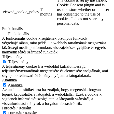
The cookie is set by the GDPR
Cookie Consent plugin and is
11
used to store whether or not user
viewed_cookie_policy
months
has consented to the use of
cookies. It does not store any
personal data.
Funkcionális
Funkcionális
A funkcionális cookie-k segítenek bizonyos funkciók
végrehajtásában, mint például a webhely tartalmának megosztása
közösségi média platformokon, visszajelzések gyűjtése és egyéb,
harmadik féltől származó funkciók.
Teljesítmény
Teljesítmény
A teljesítmény-cookie-k a weboldal kulcsfontosságú
teljesítménymutatóinak megértésére és elemzésére szolgálnak, ami
segít jobb felhasználói élményt nyújtani a látogatóknak.
Analitika
Analitika
Az analitikai sütiket arra használjuk, hogy megértsük, hogyan
lépnek kapcsolatba a látogatók a weboldallal. Ezek a cookie-k
segítenek információt szolgáltatni a látogatók számáról, a
visszafordulási arányról, a forgalom forrásáról stb.
Hirdetés / Reklám
Hirdetés / Reklám