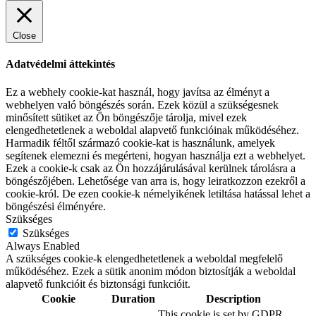
Close
Adatvédelmi áttekintés
Ez a webhely cookie-kat használ, hogy javítsa az élményt a
webhelyen való böngészés során. Ezek közül a szükségesnek
minősített sütiket az Ön böngészője tárolja, mivel ezek
elengedhetetlenek a weboldal alapvető funkcióinak működéséhez.
Harmadik féltől származó cookie-kat is használunk, amelyek
segítenek elemezni és megérteni, hogyan használja ezt a webhelyet.
Ezek a cookie-k csak az Ön hozzájárulásával kerülnek tárolásra a
böngészőjében. Lehetősége van arra is, hogy leiratkozzon ezekről a
cookie-król. De ezen cookie-k némelyikének letiltása hatással lehet a
böngészési élményére.
Szükséges
Szükséges
Always Enabled
A szükséges cookie-k elengedhetetlenek a weboldal megfelelő
működéséhez. Ezek a sütik anonim módon biztosítják a weboldal
alapvető funkcióit és biztonsági funkcióit.
Cookie
Duration
Description
This cookie is set by GDPR