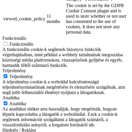
The cookie is set by the GDPR
Cookie Consent plugin and is
11
used to store whether or not user
viewed_cookie_policy
months
has consented to the use of
cookies. It does not store any
personal data.
Funkcionális
Funkcionális
A funkcionális cookie-k segítenek bizonyos funkciók
végrehajtásában, mint például a webhely tartalmának megosztása
közösségi média platformokon, visszajelzések gyűjtése és egyéb,
harmadik féltől származó funkciók.
Teljesítmény
Teljesítmény
A teljesítmény-cookie-k a weboldal kulcsfontosságú
teljesítménymutatóinak megértésére és elemzésére szolgálnak, ami
segít jobb felhasználói élményt nyújtani a látogatóknak.
Analitika
Analitika
Az analitikai sütiket arra használjuk, hogy megértsük, hogyan
lépnek kapcsolatba a látogatók a weboldallal. Ezek a cookie-k
segítenek információt szolgáltatni a látogatók számáról, a
visszafordulási arányról, a forgalom forrásáról stb.
Hirdetés / Reklám