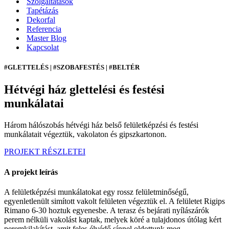
Szolgáltatások
Tapétázás
Dekorfal
Referencia
Master Blog
Kapcsolat
#GLETTELÉS | #SZOBAFESTÉS | #BELTÉR
Hétvégi ház glettelési és festési
munkálatai
Három hálószobás hétvégi ház belső felületképzési és festési
munkálatait végeztük, vakolaton és gipszkartonon.
PROJEKT RÉSZLETEI
A projekt leírás
A felületképzési munkálatokat egy rossz felületminőségű,
egyenletlenült simított vakolt felületen végeztük el. A felületet Rigips
Rimano 6-30 hoztuk egyenesbe. A terasz és bejárati nyílászárók
perem nélküli vakolást kaptak, melyek köré a tulajdonos útólag kért
peremkilakítást, amit feles élvédő sínnel oldottunk meg.