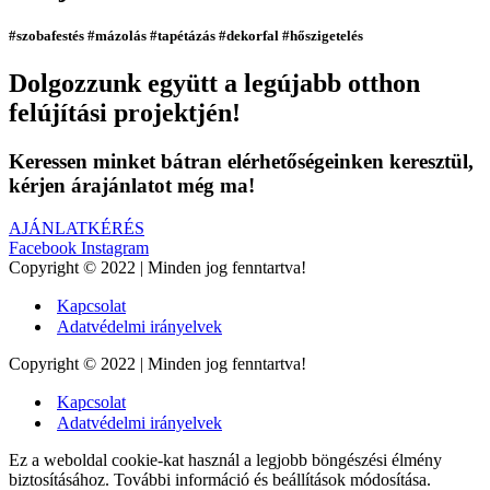
#szobafestés #mázolás #tapétázás #dekorfal #hőszigetelés
Dolgozzunk együtt a legújabb otthon
felújítási projektjén!
Keressen minket bátran elérhetőségeinken keresztül,
kérjen árajánlatot még ma!
AJÁNLATKÉRÉS
Facebook
Instagram
Copyright © 2022 | Minden jog fenntartva!
Kapcsolat
Adatvédelmi irányelvek
Copyright © 2022 | Minden jog fenntartva!
Kapcsolat
Adatvédelmi irányelvek
Ez a weboldal cookie-kat használ a legjobb böngészési élmény
biztosításához. További információ és beállítások módosítása.