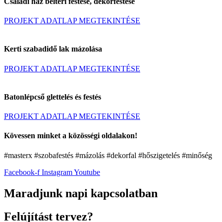
Családi ház beltéri festése, dekorfestése
PROJEKT ADATLAP MEGTEKINTÉSE
Kerti szabadidő lak mázolása
PROJEKT ADATLAP MEGTEKINTÉSE
Batonlépcső glettelés és festés
PROJEKT ADATLAP MEGTEKINTÉSE
Kövessen minket a közösségi oldalakon!
#masterx #szobafestés #mázolás #dekorfal #hőszigetelés #minőség
Facebook-f
Instagram
Youtube
Maradjunk napi kapcsolatban
Felújítást tervez?