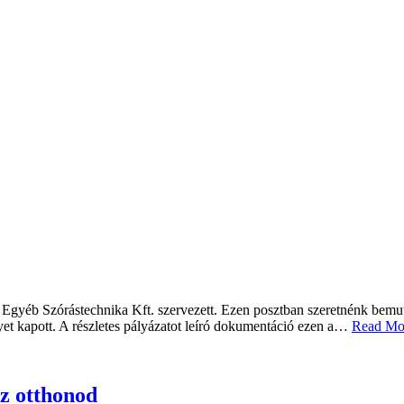
és Egyéb Szórástechnika Kft. szervezett. Ezen posztban szeretnénk bem
elyet kapott. A részletes pályázatot leíró dokumentáció ezen a…
Read Mo
az otthonod