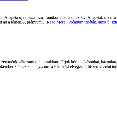
A tapéta új reneszánsza – amikor a fal is öltözik… A tapéták ma már 
éget ad a térnek. A prémium…
Read More »
Prémium tapéták, amik új szi
 szeretnénk változatni otthonunkban. Járjuk körbe lakásunkat, házunkat
zakember kiérkezik a helyszínre a felmérést elvégezni, hiszen vezetni 