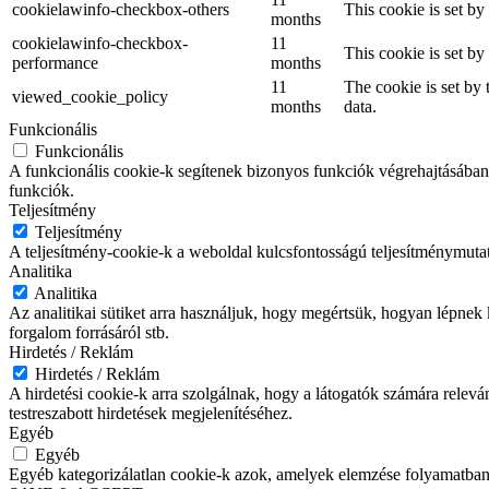
cookielawinfo-checkbox-others
This cookie is set b
months
cookielawinfo-checkbox-
11
This cookie is set b
performance
months
11
The cookie is set by
viewed_cookie_policy
months
data.
Funkcionális
Funkcionális
A funkcionális cookie-k segítenek bizonyos funkciók végrehajtásában
funkciók.
Teljesítmény
Teljesítmény
A teljesítmény-cookie-k a weboldal kulcsfontosságú teljesítménymutat
Analitika
Analitika
Az analitikai sütiket arra használjuk, hogy megértsük, hogyan lépnek k
forgalom forrásáról stb.
Hirdetés / Reklám
Hirdetés / Reklám
A hirdetési cookie-k arra szolgálnak, hogy a látogatók számára relev
testreszabott hirdetések megjelenítéséhez.
Egyéb
Egyéb
Egyéb kategorizálatlan cookie-k azok, amelyek elemzése folyamatban