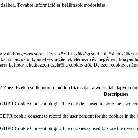
tásához. További információ és beállítások módosítása.
n való böngészés során. Ezek közül a szükségesnek minősített sütiket a
at is használunk, amelyek segítenek elemezni és megérteni, hogyan ha
rra is, hogy leiratkozzon ezekről a cookie-król. De ezen cookie-k némel
éhez. Ezek a sütik anonim módon biztosítják a weboldal alapvető funkc
Description
y GDPR Cookie Consent plugin. The cookie is used to store the user cons
 GDPR cookie consent to record the user consent for the cookies in the 
y GDPR Cookie Consent plugin. The cookies is used to store the user co