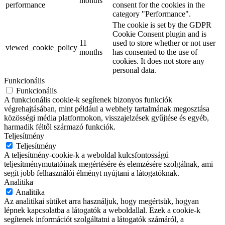
months
performance
consent for the cookies in the
category "Performance".
The cookie is set by the GDPR
Cookie Consent plugin and is
11
used to store whether or not user
viewed_cookie_policy
months
has consented to the use of
cookies. It does not store any
personal data.
Funkcionális
Funkcionális
A funkcionális cookie-k segítenek bizonyos funkciók
végrehajtásában, mint például a webhely tartalmának megosztása
közösségi média platformokon, visszajelzések gyűjtése és egyéb,
harmadik féltől származó funkciók.
Teljesítmény
Teljesítmény
A teljesítmény-cookie-k a weboldal kulcsfontosságú
teljesítménymutatóinak megértésére és elemzésére szolgálnak, ami
segít jobb felhasználói élményt nyújtani a látogatóknak.
Analitika
Analitika
Az analitikai sütiket arra használjuk, hogy megértsük, hogyan
lépnek kapcsolatba a látogatók a weboldallal. Ezek a cookie-k
segítenek információt szolgáltatni a látogatók számáról, a