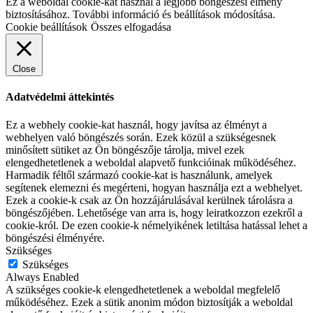
Ez a weboldal cookie-kat használ a legjobb böngészési élmény
biztosításához. További információ és beállítások módosítása.
Cookie beállítások
Összes elfogadása
Close
Adatvédelmi áttekintés
Ez a webhely cookie-kat használ, hogy javítsa az élményt a
webhelyen való böngészés során. Ezek közül a szükségesnek
minősített sütiket az Ön böngészője tárolja, mivel ezek
elengedhetetlenek a weboldal alapvető funkcióinak működéséhez.
Harmadik féltől származó cookie-kat is használunk, amelyek
segítenek elemezni és megérteni, hogyan használja ezt a webhelyet.
Ezek a cookie-k csak az Ön hozzájárulásával kerülnek tárolásra a
böngészőjében. Lehetősége van arra is, hogy leiratkozzon ezekről a
cookie-król. De ezen cookie-k némelyikének letiltása hatással lehet a
böngészési élményére.
Szükséges
Szükséges
Always Enabled
A szükséges cookie-k elengedhetetlenek a weboldal megfelelő
működéséhez. Ezek a sütik anonim módon biztosítják a weboldal