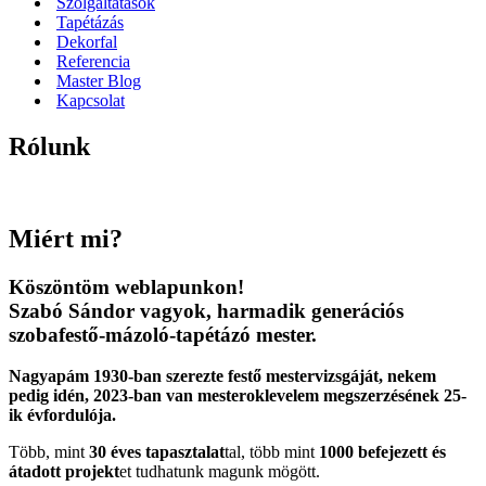
Szolgáltatások
Tapétázás
Dekorfal
Referencia
Master Blog
Kapcsolat
Rólunk
Miért mi?
Köszöntöm weblapunkon!
Szabó Sándor vagyok, harmadik generációs
szobafestő-mázoló-tapétázó mester.
Nagyapám 1930-ban szerezte festő mestervizsgáját, nekem
pedig idén, 2023-ban van mesteroklevelem megszerzésének 25-
ik évfordulója.
Több, mint
30 éves tapasztalat
tal, több mint
1000 befejezett és
átadott projekt
et tudhatunk magunk mögött.