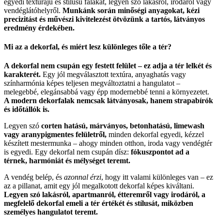
egyedi textúrájú és stílusú falakat, legyen szó lakásról, irodáról vagy
vendéglátóhelyről.
Munkánk során minőségi anyagokat, kézi
precizitást és művészi kivitelezést ötvözünk a tartós, látványos
eredmény érdekében.
Mi az a dekorfal, és miért lesz különleges tőle a tér?
A dekorfal nem csupán egy festett felület – ez adja a tér lelkét és
karakterét.
Egy jól megválasztott textúra, anyaghatás vagy
színharmónia képes teljesen megváltoztatni a hangulatot –
melegebbé, elegánsabbá vagy épp modernebbé tenni a környezetet.
A modern dekorfalak nemcsak látványosak, hanem strapabírók
és időtállók is.
Legyen szó
corten hatású, márványos, betonhatású, limewash
vagy aranypigmentes felületről,
minden dekorfal egyedi, kézzel
készített mestermunka – ahogy minden otthon, iroda vagy vendégtér
is egyedi. Egy dekorfal nem csupán dísz:
fókuszpontot ad a
térnek, harmóniát és mélységet teremt.
A vendég belép, és
azonnal érzi
, hogy itt valami különleges van – ez
az a pillanat, amit egy jól megalkotott dekorfal képes kiváltani.
Legyen szó lakásról, apartmanról, étteremről vagy irodáról, a
megfelelő dekorfal emeli a tér értékét és stílusát, miközben
személyes hangulatot teremt.