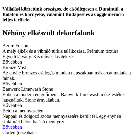
Vállalási körzetünk országos, de elsődlegesen a Dunántúl, a
Balaton és környéke, valamint Budapest és az agglomeráció
teljes területe.
Néhány elkészült dekorfalunk
Azure Fusion
A mély éjkék és a vibráló türkiz találkozása. Prémium textúra.
Egyedi látvány. Kézműves kivitelezés.
Bővebben
Bronze Mist
Az enyhe bronzos csillogás minden napszakban más arcát mutatja a
falnak.
Bővebben
Bauwerk Limewash Stone
Ebben a modern enteriőrben a Bauwerk Limewash mészfestéket
használtuk, Stone árnyalatban.
Bővebben
Beton a mennyezeten
Nappali és dolgozó szoba mennyezetére került fel, egy enyhén
stukturált beton hatású mennyezet.
Bővebben
Corten (össz)hatás