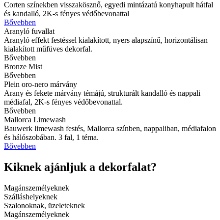
Corten színekben visszakösznő, egyedi mintázatú konyhapult hátfal
és kandalló, 2K-s fényes védőbevonattal
Bővebben
Aranyló fuvallat
Aranyló effekt festéssel kialakított, nyers alapszínű, horizontálisan
kialakított műfüves dekorfal.
Bővebben
Bronze Mist
Bővebben
Plein oro-nero márvány
Arany és fekete márvány témájú, strukturált kandalló és nappali
médiafal, 2K-s fényes védőbevonattal.
Bővebben
Mallorca Limewash
Bauwerk limewash festés, Mallorca színben, nappaliban, médiafalon
és hálószobában. 3 fal, 1 téma.
Bővebben
Kiknek ajánljuk a dekorfalat?
Magánszemélyeknek
Szálláshelyeknek
Szalonoknak, üzeleteknek
Magánszemélyeknek