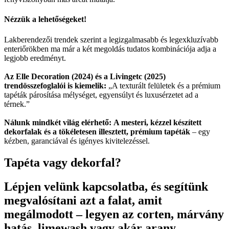
Nézzük a lehetőségeket!
Lakberendezői trendek szerint a legizgalmasabb és legexkluzívabb
enteriőrökben ma már a két megoldás tudatos kombinációja adja a
legjobb eredményt.
Az Elle Decoration (2024) és a Livingetc (2025)
trendösszefoglalói is kiemelik:
„A texturált felületek és a prémium
tapéták párosítása mélységet, egyensúlyt és luxusérzetet ad a
térnek.”
Nálunk mindkét világ elérhető:
A mesteri, kézzel készített
dekorfalak és a tökéletesen illesztett, prémium tapéták
– egy
kézben, garanciával és igényes kivitelezéssel.
Tapéta vagy dekorfal?
Lépjen velünk kapcsolatba, és segítünk
megvalósítani azt a falat, amit
megálmodott – legyen az corten, márvány
hatás, limewash vagy akár arany