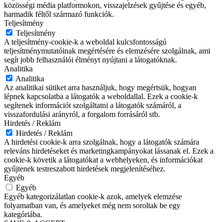
közösségi média platformokon, visszajelzések gyűjtése és egyéb,
harmadik féltől származó funkciók.
Teljesítmény
Teljesítmény
A teljesítmény-cookie-k a weboldal kulcsfontosságú
teljesítménymutatóinak megértésére és elemzésére szolgálnak, ami
segít jobb felhasználói élményt nyújtani a látogatóknak.
Analitika
Analitika
Az analitikai sütiket arra használjuk, hogy megértsük, hogyan
lépnek kapcsolatba a látogatók a weboldallal. Ezek a cookie-k
segítenek információt szolgáltatni a látogatók számáról, a
visszafordulási arányról, a forgalom forrásáról stb.
Hirdetés / Reklám
Hirdetés / Reklám
A hirdetési cookie-k arra szolgálnak, hogy a látogatók számára
releváns hirdetéseket és marketingkampányokat lássanak el. Ezek a
cookie-k követik a látogatókat a webhelyeken, és információkat
gyűjtenek testreszabott hirdetések megjelenítéséhez.
Egyéb
Egyéb
Egyéb kategorizálatlan cookie-k azok, amelyek elemzése
folyamatban van, és amelyeket még nem soroltak be egy
kategóriába.