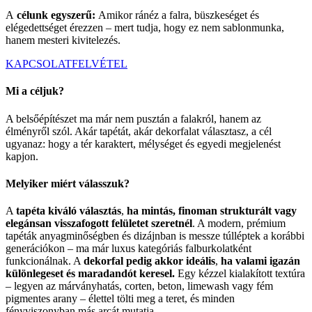
A
célunk egyszerű:
Amikor ránéz a falra, büszkeséget és
elégedettséget érezzen – mert tudja, hogy ez nem sablonmunka,
hanem mesteri kivitelezés.
KAPCSOLATFELVÉTEL
Mi a céljuk?
A belsőépítészet ma már nem pusztán a falakról, hanem az
élményről szól. Akár tapétát, akár dekorfalat választasz, a cél
ugyanaz: hogy a tér karaktert, mélységet és egyedi megjelenést
kapjon.
Melyiker miért válasszuk?
A
tapéta kiváló választás
,
ha mintás, finoman strukturált vagy
elegánsan visszafogott felületet szeretnél
. A modern, prémium
tapéták anyagminőségben és dizájnban is messze túlléptek a korábbi
generációkon – ma már luxus kategóriás falburkolatként
funkcionálnak. A
dekorfal pedig akkor ideális
,
ha valami igazán
különlegeset és maradandót keresel.
Egy kézzel kialakított textúra
– legyen az márványhatás, corten, beton, limewash vagy fém
pigmentes arany – élettel tölti meg a teret, és minden
fényviszonyban más arcát mutatja.