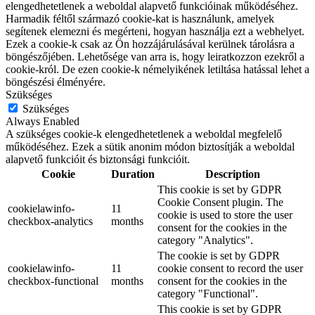
elengedhetetlenek a weboldal alapvető funkcióinak működéséhez.
Harmadik féltől származó cookie-kat is használunk, amelyek
segítenek elemezni és megérteni, hogyan használja ezt a webhelyet.
Ezek a cookie-k csak az Ön hozzájárulásával kerülnek tárolásra a
böngészőjében. Lehetősége van arra is, hogy leiratkozzon ezekről a
cookie-król. De ezen cookie-k némelyikének letiltása hatással lehet a
böngészési élményére.
Szükséges
Szükséges
Always Enabled
A szükséges cookie-k elengedhetetlenek a weboldal megfelelő
működéséhez. Ezek a sütik anonim módon biztosítják a weboldal
alapvető funkcióit és biztonsági funkcióit.
Cookie
Duration
Description
This cookie is set by GDPR
Cookie Consent plugin. The
cookielawinfo-
11
cookie is used to store the user
checkbox-analytics
months
consent for the cookies in the
category "Analytics".
The cookie is set by GDPR
cookielawinfo-
11
cookie consent to record the user
checkbox-functional
months
consent for the cookies in the
category "Functional".
This cookie is set by GDPR