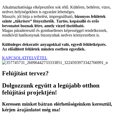
Alkalmazhatósága elképesztően sok rétű. Kültéren, beltéren, vizes,
nedves helyiségekben is egyaránt lehetséges.
Masszív, jól bírja a terhelést, impregnálható,
bizonyos felületek
szinte „tükrösre” fényezhetők
.
Tartós, kopásálló és erős
bevonatot hoznak létre, amely vízzel tisztítható.
Magas páraáteresztő és gombaellenes képességgel rendelkeznek,
rendkívül hatékonynak bizonyultak nedves környezetben is.
Különleges dekoratív anyagokkal való, egyedi felületképzés.
Az előállított felületek minden esetben egyediek.
KAPCSOLATFELVÉTEL
Felújítást tervez?
Dolgozzunk együtt a legújabb otthon
felújítási projektjén!
Keressen minket bátran elérhetőségeinken keresztül,
kérjen árajánlatot még ma!