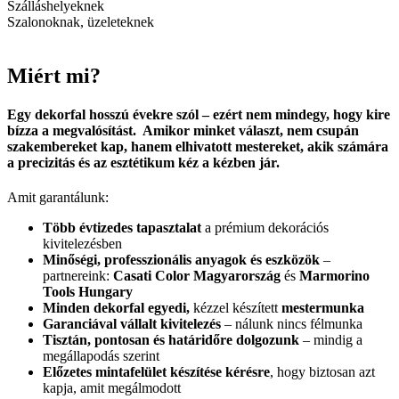
Szálláshelyeknek
Szalonoknak, üzeleteknek
Miért mi?
Egy dekorfal hosszú évekre szól – ezért nem mindegy, hogy kire
bízza a megvalósítást. Amikor minket választ, nem csupán
szakembereket kap, hanem elhivatott mestereket, akik számára
a precizitás és az esztétikum kéz a kézben jár.
Amit garantálunk:
Több évtizedes tapasztalat
a prémium dekorációs
kivitelezésben
Minőségi, professzionális anyagok és eszközök
–
partnereink:
Casati Color Magyarország
és
Marmorino
Tools Hungary
Minden dekorfal egyedi,
kézzel készített
mestermunka
Garanciával vállalt kivitelezés
– nálunk nincs félmunka
Tisztán, pontosan és határidőre dolgozunk
– mindig a
megállapodás szerint
Előzetes mintafelület készítése kérésre
, hogy biztosan azt
kapja, amit megálmodott