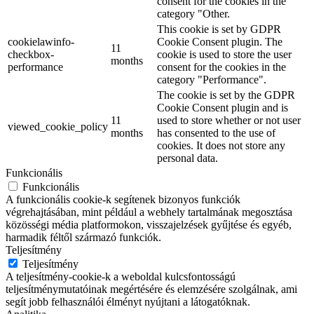
consent for the cookies in the
category "Other.
This cookie is set by GDPR
cookielawinfo-
Cookie Consent plugin. The
11
checkbox-
cookie is used to store the user
months
performance
consent for the cookies in the
category "Performance".
The cookie is set by the GDPR
Cookie Consent plugin and is
11
used to store whether or not user
viewed_cookie_policy
months
has consented to the use of
cookies. It does not store any
personal data.
Funkcionális
Funkcionális
A funkcionális cookie-k segítenek bizonyos funkciók
végrehajtásában, mint például a webhely tartalmának megosztása
közösségi média platformokon, visszajelzések gyűjtése és egyéb,
harmadik féltől származó funkciók.
Teljesítmény
Teljesítmény
A teljesítmény-cookie-k a weboldal kulcsfontosságú
teljesítménymutatóinak megértésére és elemzésére szolgálnak, ami
segít jobb felhasználói élményt nyújtani a látogatóknak.