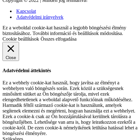
Copyright © 2022 | Minden jog fenntartva!
Kapcsolat
Adatvédelmi irányelvek
Ez a weboldal cookie-kat használ a legjobb böngészési élmény
biztosításához. További információ és beállítások módosítása.
Cookie beállítások
Összes elfogadása
Close
Adatvédelmi áttekintés
Ez a webhely cookie-kat használ, hogy javítsa az élményt a
webhelyen való böngészés során. Ezek közül a szükségesnek
minősített sütiket az Ön böngészője tárolja, mivel ezek
elengedhetetlenek a weboldal alapvető funkcióinak működéséhez.
Harmadik féltől származó cookie-kat is használunk, amelyek
segítenek elemezni és megérteni, hogyan használja ezt a webhelyet.
Ezek a cookie-k csak az Ön hozzájárulásával kerülnek tárolásra a
böngészőjében. Lehetősége van arra is, hogy leiratkozzon ezekről a
cookie-król. De ezen cookie-k némelyikének letiltása hatással lehet a
böngészési élményére.
Szükséges