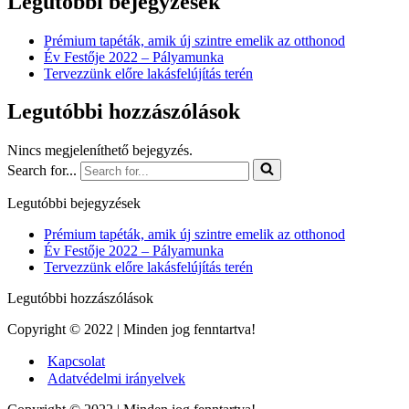
Legutóbbi bejegyzések
Prémium tapéták, amik új szintre emelik az otthonod
Év Festője 2022 – Pályamunka
Tervezzünk előre lakásfelújítás terén
Legutóbbi hozzászólások
Nincs megjeleníthető bejegyzés.
Search for...
Legutóbbi bejegyzések
Prémium tapéták, amik új szintre emelik az otthonod
Év Festője 2022 – Pályamunka
Tervezzünk előre lakásfelújítás terén
Legutóbbi hozzászólások
Copyright © 2022 | Minden jog fenntartva!
Kapcsolat
Adatvédelmi irányelvek